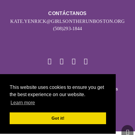
CONTÁCTANOS
KATE.YENRICK@GIRLSONTHERUNBOSTON.ORG
(508)293-1844
© 2026
This website uses cookies to ensure you get
Girls on the Run - Todos los derechos reservados
the best experience on our website.
POLÍTICA DE PRIVACIDAD
Learn more
Con la tecnología de Pinwheel.us
LOGIN
Got it!